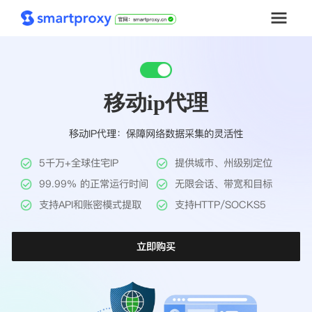
首页
移动ip代理
套餐购买
移动IP代理：保障网络数据采集的灵活性
解决方案
5千万+全球住宅IP
提供城市、州级别定位
工具
99.99% 的正常运行时间
无限会话、带宽和目标
支持API和账密模式提取
支持HTTP/SOCKS5
帮助中心
立即购买
推广返利
企业定制