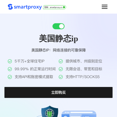
首页
美国静态ip
套餐购买
美国静态IP：网络连接的可靠保障
解决方案
5千万+全球住宅IP
提供城市、州级别定位
工具
99.99% 的正常运行时间
无限会话、带宽和目标
支持API和账密模式提取
支持HTTP/SOCKS5
帮助中心
立即购买
推广返利
企业定制