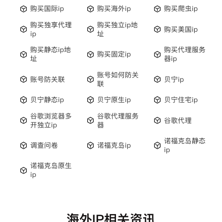
购买国际ip
购买海外ip
购买爬虫ip
购买独享代理
购买独立ip地
购买美国ip
ip
址
购买静态ip地
购买代理服务
购买固定ip
址
器ip
账号如何防关
账号防关联
贝宁ip
联
贝宁静态ip
贝宁原生ip
贝宁住宅ip
谷歌浏览器多
谷歌代理服务
谷歌代理
开独立ip
器
诺福克岛静态
调查问卷
诺福克岛ip
ip
诺福克岛原生
ip
海外IP相关资讯