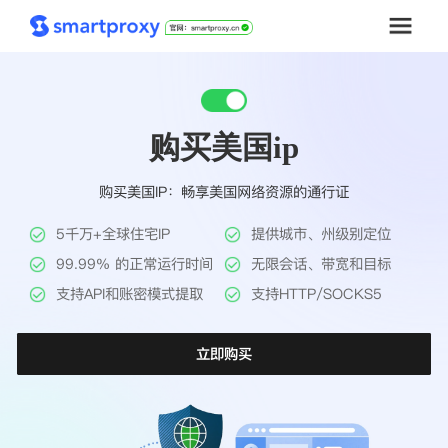
首页
购买美国ip
套餐购买
购买美国IP：畅享美国网络资源的通行证
解决方案
5千万+全球住宅IP
提供城市、州级别定位
工具
99.99% 的正常运行时间
无限会话、带宽和目标
支持API和账密模式提取
支持HTTP/SOCKS5
帮助中心
立即购买
推广返利
企业定制