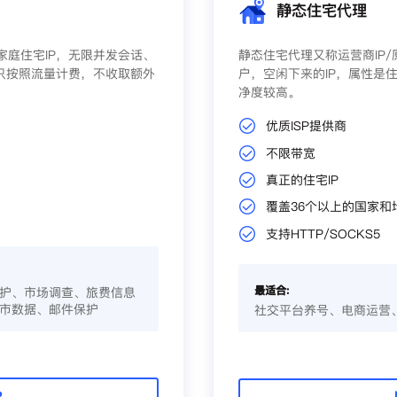
静态住宅代理
庭住宅IP，无限并发会话、
静态住宅代理又称运营商IP
只按照流量计费，不收取额外
户，空闲下来的IP，属性是住
净度较高。
优质ISP提供商
不限带宽
真正的住宅IP
覆盖36个以上的国家和
支持HTTP/SOCKS5
最适合:
护、市场调查、旅费信息
市数据、邮件保护
社交平台养号、电商运营
P