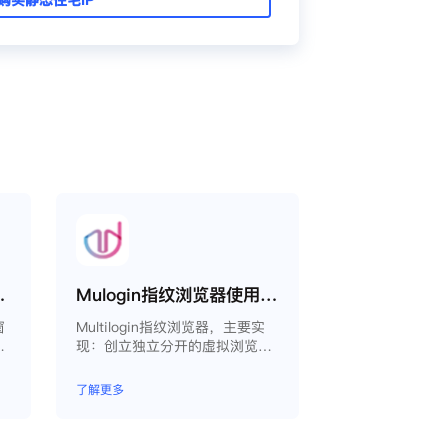
proxy教程
Mulogin指纹浏览器使用Smartproxy教程
窗
Multilogin指纹浏览器，主要实
生
现：创立独立分开的虚拟浏览器
以
环境，控制浏览器指纹，管理多
同
重浏览器文件，展开团队协作，
了解更多
境
构建商务工作流程，开发网络自
动化等。