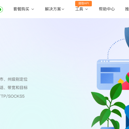
提取API
套餐购买
工具
解决方案
帮助中心
推
动态住宅代理
动态住宅代理
账密提取
静态住宅代理
静态住宅代理
API提取
全球地区
公共API
市、州级别定位
话、带宽和目标
TP/SOCKS5