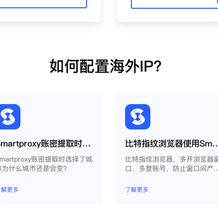
如何配置海外IP？
Smartproxy账密提取时选择了城市为什么城市还是会变？
比特指纹浏览器使用Smart
Smartproxy账密提取时选择了城
比特指纹浏览器，多开浏览器
市为什么城市还是会变？
口、多登账号，防止窗口间产
关联、防止封号，每个窗口可
模拟独立的电脑信息，模拟不
了解更多
了解更多
的IP地址，使得相互间完全环
独立、隔离，避免关联封号。