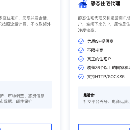
静态住宅代理
庭住宅IP，无限并发会话、
静态住宅代理又称运营商IP
只按照流量计费，不收取额外
户，空闲下来的IP，属性是住
净度较高。
优质ISP提供商
不限带宽
真正的住宅IP
覆盖36个以上的国家和
支持HTTP/SOCKS5
最适合:
护、市场调查、旅费信息
市数据、邮件保护
社交平台养号、电商运营
P