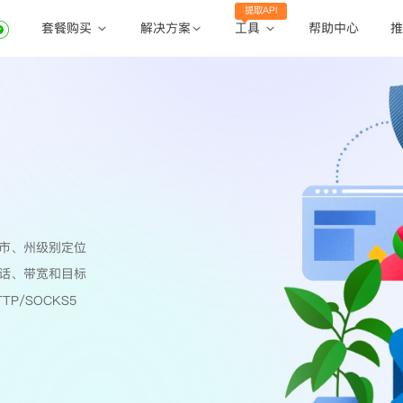
提取API
套餐购买
工具
解决方案
帮助中心
推
动态住宅代理
动态住宅代理
账密提取
静态住宅代理
静态住宅代理
API提取
全球地区
公共API
市、州级别定位
话、带宽和目标
TP/SOCKS5