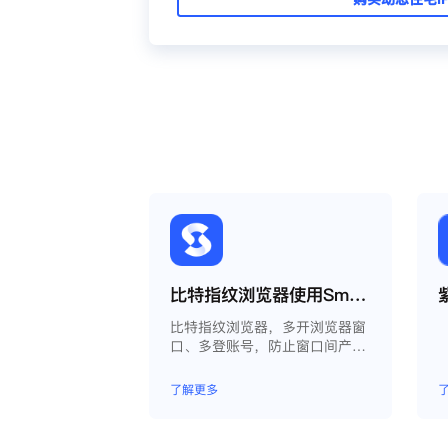
比特指纹浏览器使用Smartproxy教程
比特指纹浏览器，多开浏览器窗
口、多登账号，防止窗口间产生
关联、防止封号，每个窗口可以
模拟独立的电脑信息，模拟不同
了解更多
的IP地址，使得相互间完全环境
独立、隔离，避免关联封号。