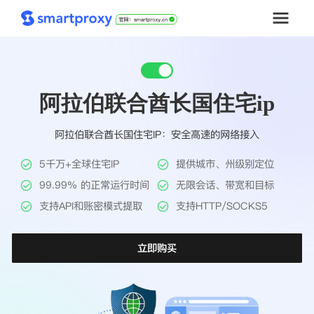
首页
阿拉伯联合酋长国住宅ip
套餐购买
阿拉伯联合酋长国住宅IP：安全高速的网络接入
解决方案
5千万+全球住宅IP
提供城市、州级别定位
工具
99.99% 的正常运行时间
无限会话、带宽和目标
支持API和账密模式提取
支持HTTP/SOCKS5
帮助中心
立即购买
推广返利
企业定制