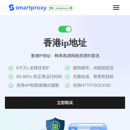
首页
香港ip地址
套餐购买
香港IP地址：畅享高速网络资源的首选
解决方案
5千万+全球住宅IP
提供城市、州级别定位
工具
99.99% 的正常运行时间
无限会话、带宽和目标
支持API和账密模式提取
支持HTTP/SOCKS5
帮助中心
立即购买
推广返利
企业定制