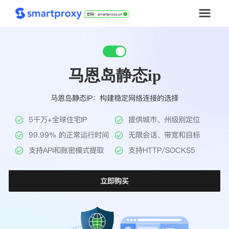
首页
马恩岛静态ip
套餐购买
马恩岛静态IP：构建稳定网络连接的选择
解决方案
5千万+全球住宅IP
提供城市、州级别定位
工具
99.99% 的正常运行时间
无限会话、带宽和目标
支持API和账密模式提取
支持HTTP/SOCKS5
帮助中心
立即购买
推广返利
企业定制