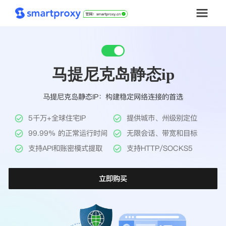
首页
马提尼克岛静态ip
套餐购买
马提尼克岛静态IP：构建稳定网络连接的首选
解决方案
5千万+全球住宅IP
提供城市、州级别定位
工具
99.99% 的正常运行时间
无限会话、带宽和目标
支持API和账密模式提取
支持HTTP/SOCKS5
帮助中心
立即购买
推广返利
企业定制