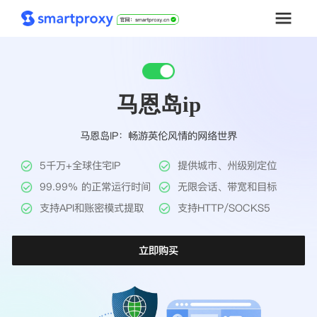
首页
马恩岛ip
套餐购买
马恩岛IP：畅游英伦风情的网络世界
解决方案
5千万+全球住宅IP
提供城市、州级别定位
工具
99.99% 的正常运行时间
无限会话、带宽和目标
支持API和账密模式提取
支持HTTP/SOCKS5
帮助中心
立即购买
推广返利
企业定制