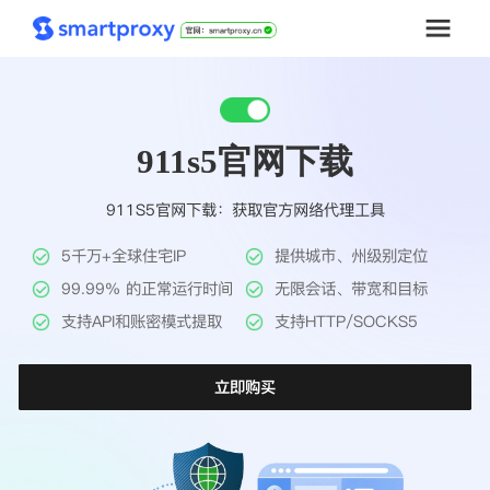
首页
911s5官网下载
套餐购买
911S5官网下载：获取官方网络代理工具
解决方案
5千万+全球住宅IP
提供城市、州级别定位
工具
99.99% 的正常运行时间
无限会话、带宽和目标
支持API和账密模式提取
支持HTTP/SOCKS5
帮助中心
立即购买
推广返利
企业定制