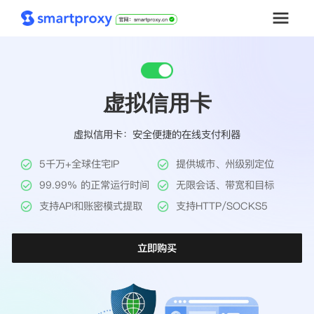
首页
虚拟信用卡
套餐购买
虚拟信用卡：安全便捷的在线支付利器
解决方案
5千万+全球住宅IP
提供城市、州级别定位
工具
99.99% 的正常运行时间
无限会话、带宽和目标
支持API和账密模式提取
支持HTTP/SOCKS5
帮助中心
立即购买
推广返利
企业定制